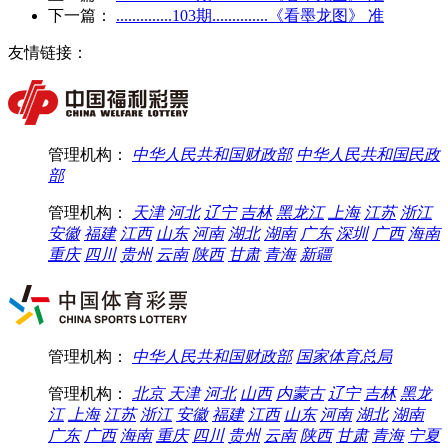
下一篇：
..............103期..............《看墨龙图》 准
友情链接：
管理机构：
中华人民共和国财政部
中华人民共和国民政
部
管理机构：
天津
河北
辽宁
吉林
黑龙江
上海
江苏
浙江
安徽
福建
江西
山东
河南
湖北
湖南
广东
深圳
广西
海南
重庆
四川
贵州
云南
陕西
甘肃
青海
新疆
管理机构：
中华人民共和国财政部
国家体育总局
管理机构：
北京
天津
河北
山西
内蒙古
辽宁
吉林
黑龙
江
上海
江苏
浙江
安徽
福建
江西
山东
河南
湖北
湖南
广东
广西
海南
重庆
四川
贵州
云南
陕西
甘肃
青海
宁夏