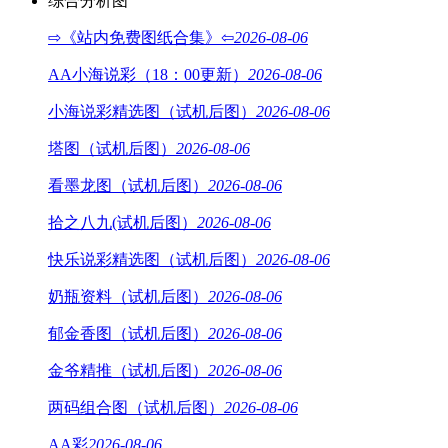
综合分析图
⇨《站内免费图纸合集》⇦
2026-08-06
AA小海说彩（18：00更新）
2026-08-06
小海说彩精选图（试机后图）
2026-08-06
塔图（试机后图）
2026-08-06
看墨龙图（试机后图）
2026-08-06
拾之八九(试机后图）
2026-08-06
快乐说彩精选图（试机后图）
2026-08-06
奶瓶资料（试机后图）
2026-08-06
郁金香图（试机后图）
2026-08-06
金爷精推（试机后图）
2026-08-06
两码组合图（试机后图）
2026-08-06
AA彩
2026-08-06