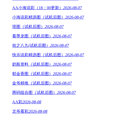
AA小海说彩（18：00更新）
2026-08-07
小海说彩精选图（试机后图）
2026-08-07
塔图（试机后图）
2026-08-07
看墨龙图（试机后图）
2026-08-07
拾之八九(试机后图）
2026-08-07
快乐说彩精选图（试机后图）
2026-08-07
奶瓶资料（试机后图）
2026-08-07
郁金香图（试机后图）
2026-08-07
金爷精推（试机后图）
2026-08-07
两码组合图（试机后图）
2026-08-07
AA彩
2026-08-08
北爷看彩
2026-08-08