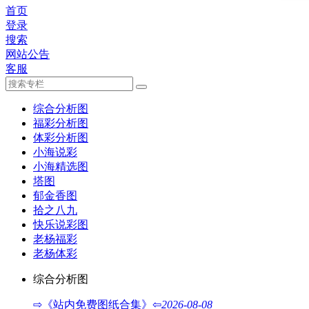
首页
登录
搜索
网站公告
客服
综合分析图
福彩分析图
体彩分析图
小海说彩
小海精选图
塔图
郁金香图
拾之八九
快乐说彩图
老杨福彩
老杨体彩
综合分析图
⇨《站内免费图纸合集》⇦
2026-08-08