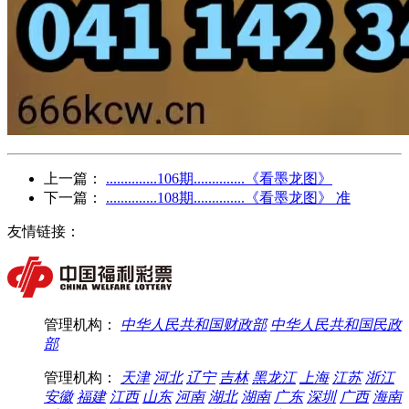
上一篇：
..............106期..............《看墨龙图》
下一篇：
..............108期..............《看墨龙图》 准
友情链接：
管理机构：
中华人民共和国财政部
中华人民共和国民政
部
管理机构：
天津
河北
辽宁
吉林
黑龙江
上海
江苏
浙江
安徽
福建
江西
山东
河南
湖北
湖南
广东
深圳
广西
海南