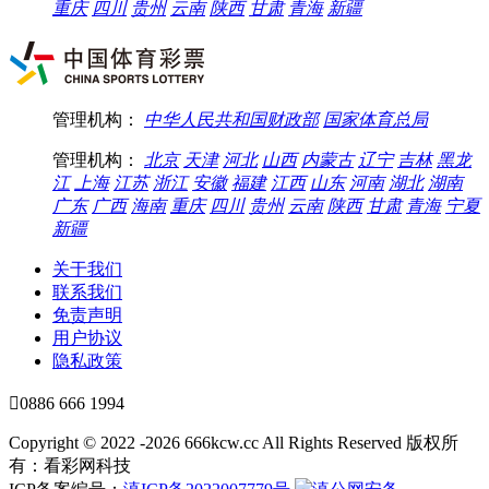
重庆
四川
贵州
云南
陕西
甘肃
青海
新疆
管理机构：
中华人民共和国财政部
国家体育总局
管理机构：
北京
天津
河北
山西
内蒙古
辽宁
吉林
黑龙
江
上海
江苏
浙江
安徽
福建
江西
山东
河南
湖北
湖南
广东
广西
海南
重庆
四川
贵州
云南
陕西
甘肃
青海
宁夏
新疆
关于我们
联系我们
免责声明
用户协议
隐私政策

0886 666 1994
Copyright © 2022 -2026 666kcw.cc All Rights Reserved 版权所
有：看彩网科技