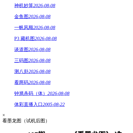
神机妙算
2026-08-08
金鱼图
2026-08-08
一帆风顺
2026-08-08
P3 藏机图
2026-08-08
谈道图
2026-08-08
三码图
2026-08-08
测八卦
2026-08-08
看两码
2026-08-08
钟馗杀码（体）
2026-08-08
体彩直播入口
2005-08-22
×
看墨龙图（试机后图）