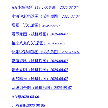
AA小海说彩（18：00更新）
2026-08-07
小海说彩精选图（试机后图）
2026-08-07
塔图（试机后图）
2026-08-07
看墨龙图（试机后图）
2026-08-07
拾之八九(试机后图）
2026-08-07
快乐说彩精选图（试机后图）
2026-08-07
奶瓶资料（试机后图）
2026-08-07
郁金香图（试机后图）
2026-08-07
金爷精推（试机后图）
2026-08-07
两码组合图（试机后图）
2026-08-07
AA彩
2026-08-06
北爷看彩
2026-08-06