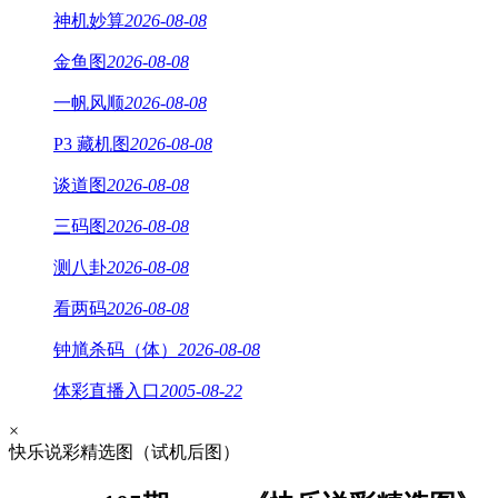
神机妙算
2026-08-08
金鱼图
2026-08-08
一帆风顺
2026-08-08
P3 藏机图
2026-08-08
谈道图
2026-08-08
三码图
2026-08-08
测八卦
2026-08-08
看两码
2026-08-08
钟馗杀码（体）
2026-08-08
体彩直播入口
2005-08-22
×
快乐说彩精选图（试机后图）