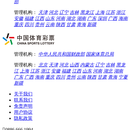
部
管理机构：
天津
河北
辽宁
吉林
黑龙江
上海
江苏
浙江
安徽
福建
江西
山东
河南
湖北
湖南
广东
深圳
广西
海南
重庆
四川
贵州
云南
陕西
甘肃
青海
新疆
管理机构：
中华人民共和国财政部
国家体育总局
管理机构：
北京
天津
河北
山西
内蒙古
辽宁
吉林
黑龙
江
上海
江苏
浙江
安徽
福建
江西
山东
河南
湖北
湖南
广东
广西
海南
重庆
四川
贵州
云南
陕西
甘肃
青海
宁夏
新疆
关于我们
联系我们
免责声明
用户协议
隐私政策

0886 666 1994