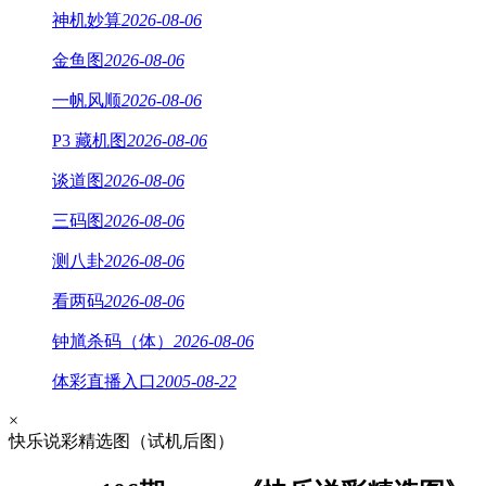
神机妙算
2026-08-06
金鱼图
2026-08-06
一帆风顺
2026-08-06
P3 藏机图
2026-08-06
谈道图
2026-08-06
三码图
2026-08-06
测八卦
2026-08-06
看两码
2026-08-06
钟馗杀码（体）
2026-08-06
体彩直播入口
2005-08-22
×
快乐说彩精选图（试机后图）