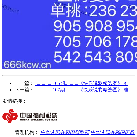
上一篇：
..............105期...........《快乐说彩精选图》 准
下一篇：
..............107期...........《快乐说彩精选图》 准
友情链接：
管理机构：
中华人民共和国财政部
中华人民共和国民政