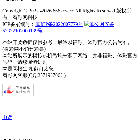
Copyright © 2022 -2026 666kcw.cc All Rights Reserved 版权所
有：看彩网科技
ICP备案编号：
滇ICP备2022007779号
滇公网安备
53332102000139号
本站开奖数据仅供参考，最终以福彩、体彩官方公告为准。
(看彩网不销售彩票)
本站所展示的模拟试机号均来源于网络，并非福彩、体彩官方
号码，请您谨慎识别。
本是同根生 相煎何太急
看彩网客服(QQ:2571987062 )

电话
